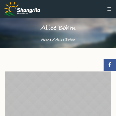
Alice Bohm
Home
/
Alice Bohm