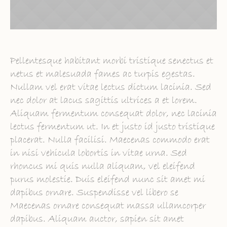
Pellentesque habitant morbi tristique senectus et
netus et malesuada fames ac turpis egestas.
Nullam vel erat vitae lectus dictum lacinia. Sed
nec dolor at lacus sagittis ultrices a et lorem.
Aliquam fermentum consequat dolor, nec lacinia
lectus fermentum ut. In et justo id justo tristique
placerat. Nulla facilisi. Maecenas commodo erat
in nisi vehicula lobortis in vitae urna. Sed
rhoncus mi quis nulla aliquam, vel eleifend
purus molestie. Duis eleifend nunc sit amet mi
dapibus ornare. Suspendisse vel libero se
Maecenas ornare consequat massa ullamcorper
dapibus. Aliquam auctor, sapien sit amet