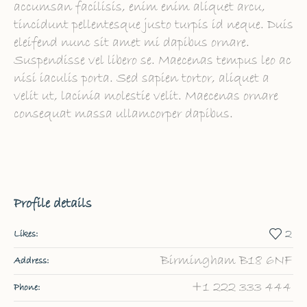
accumsan facilisis, enim enim aliquet arcu,
tincidunt pellentesque justo turpis id neque. Duis
eleifend nunc sit amet mi dapibus ornare.
Suspendisse vel libero se. Maecenas tempus leo ac
nisi iaculis porta. Sed sapien tortor, aliquet a
velit ut, lacinia molestie velit. Maecenas ornare
consequat massa ullamcorper dapibus.
Profile details
2
Likes:
Birmingham B18 6NF
Address:
+1 222 333 444
Phone: